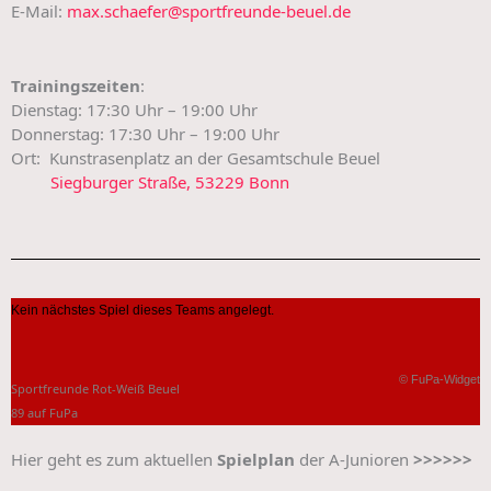
E-Mail:
max.schaefer@sportfreunde-beuel.de
Trainingszeiten
:
Dienstag: 17:30 Uhr – 19:00 Uhr
Donnerstag: 17:30 Uhr – 19:00 Uhr
Ort: Kunstrasenplatz an der Gesamtschule Beuel
Siegburger Straße, 53229 Bonn
Kein nächstes Spiel dieses Teams angelegt.
© FuPa-Widget
Sportfreunde Rot-Weiß Beuel
89 auf FuPa
Hier geht es zum aktuellen
Spielplan
der A-Junioren
>>>>>>