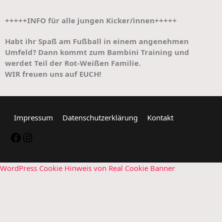
+++++INFO für alle jungen Kicker/innen+++++
Habt ihr Spaß am Fußball in einem angenehmen
Umfeld? Dann kommt zum Bambini Training und
werdet Teil der Rot-Weißen Familie.
WIR freuen uns auf EUCH!
Impressum
Datenschutzerklärung
Kontakt
,
Instagram
WordPress Cookie Hinweis von Real Cookie Banner