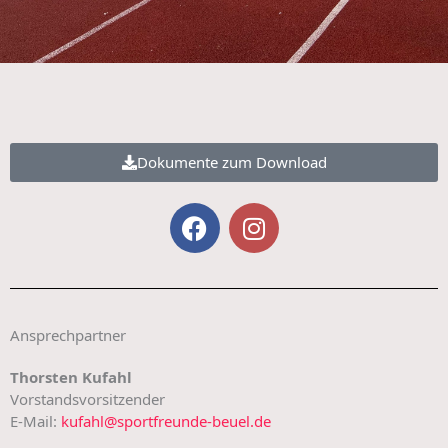
Dokumente zum Download
F
I
a
n
c
s
e
t
b
a
o
g
Ansprechpartner
o
r
Thorsten Kufahl
k
a
Vorstandsvorsitzender
m
E-Mail:
kufahl@sportfreunde-beuel.de