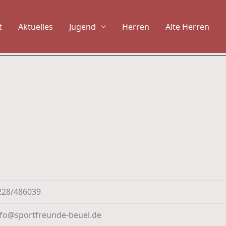
t
Aktuelles
Jugend
Herren
Alte Herren
228/486039
nfo@sportfreunde-beuel.de